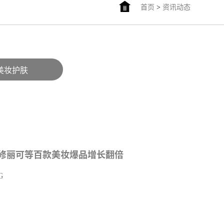
首页
>
资讯动态
美妆护肤
、修丽可等百款美妆爆品增长翻倍
G